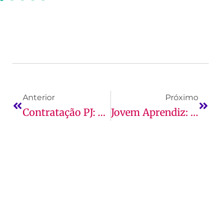
Anterior
Próximo
Contratação PJ: Como Funciona, Quem Pode Atuar, Vantagens E Mais!
Jovem Aprendiz: O Que É, Quanto Ganha E Mais!