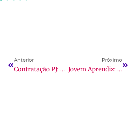
Anterior
Próximo
Contratação PJ: Como Funciona, Quem Pode Atuar, Vantagens E Mais!
Jovem Aprendiz: O Que É, Quanto Ganha E Mais!