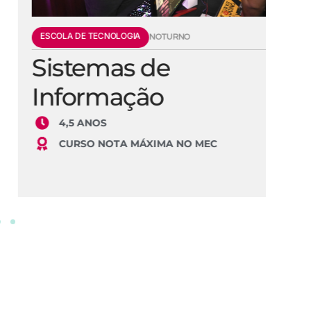
ESCOLA DE TECNOLOGIA
E
NOTURNO
Sistemas de
E
Informação
S
4,5 ANOS
CURSO NOTA MÁXIMA NO MEC