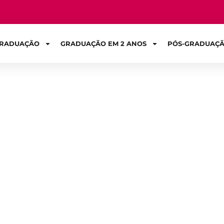
RADUAÇÃO
GRADUAÇÃO EM 2 ANOS
PÓS-GRADUAÇ
Sign in
Uni e como conqu
e?