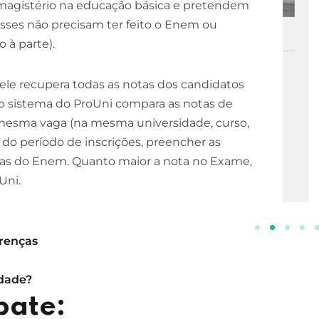
 magistério na educação básica e pretendem
esses não precisam ter feito o Enem ou
ESCOLA DE NEGÓCIOS
NOTURNO
 à parte).
Processos Gerenciais
 ele recupera todas as notas dos candidatos
2 ANOS
, o sistema do ProUni compara as notas de
INSCREVA-SE!
mesma vaga (na mesma universidade, curso,
 do período de inscrições, preencher as
tas do Enem. Quanto maior a nota no Exame,
Uni.
erenças
ldade?
pate: