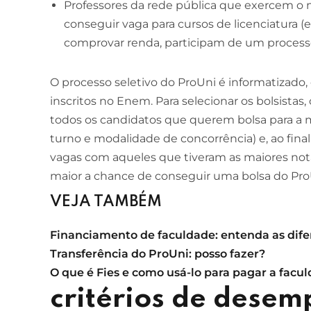
Professores da rede pública que exercem o
conseguir vaga para cursos de licenciatura (
ESCOLA DE NEGÓCIOS
NOTURNO
comprovar renda, participam de um processo
Ciências Contábeis
O processo seletivo do ProUni é informatizado,
4 ANOS
inscritos no Enem. Para selecionar os bolsistas
MELHOR CURSO PRIVADO DE SÃO LUÍS -
todos os candidatos que querem bolsa para a 
ENADE/MEC
turno e modalidade de concorrência) e, ao final
vagas com aqueles que tiveram as maiores no
maior a chance de conseguir uma bolsa do Pro
VEJA TAMBÉM
Financiamento de faculdade: entenda as dif
Transferência do ProUni: posso fazer?
O que é Fies e como usá-lo para pagar a facu
critérios de desem