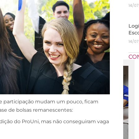
14/0
Logí
Esc
14/0
CO
de participação mudam um pouco, ficam
 fase de bolsas remanescentes:
dição do ProUni, mas não conseguiram vaga