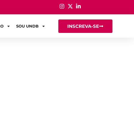
INSCREVA-SE
ÃO
SOU UNDB
istar uma