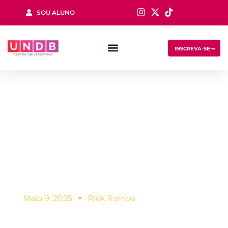
SOU ALUNO
Sign in
INSCREVA-SE
Orientação
profissional:
entenda a
Lost your password?
Remember me
importância
Maio 9, 2025
Rick Ramos