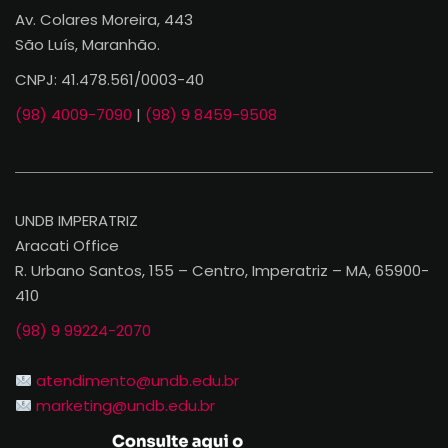
Av. Colares Moreira, 443
São Luís, Maranhão.
CNPJ: 41.478.561/0003-40
(98) 4009-7090
|
(98) 9 8459-9508
UNDB IMPERATRIZ
Aracati Office
R. Urbano Santos, 155 – Centro, Imperatriz – MA, 65900-
410
(98) 9 99224-2070
atendimento@undb.edu.br
marketing@undb.edu.br