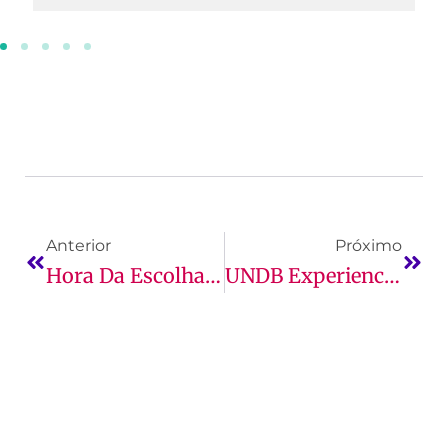
Anterior
Próximo
Hora Da Escolha: Como O Coordenador De Curso Pode Te Ajudar
UNDB Experience: Vivência Universitária Antes Da Graduação