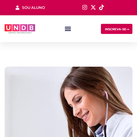
SOU ALUNO
Sign in
INSCREVA-SE
Lost your password?
Remember me