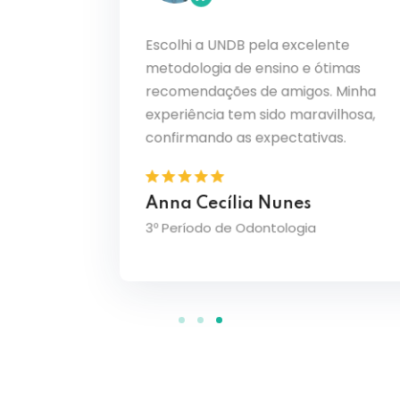
Escolhi a UNDB pela excelente
o PBL
Ouvi ó
metodologia de ensino e ótimas
sde o
curso 
recomendações de amigos. Minha
solidam
transf
de
sinto 
experiência tem sido maravilhosa,
amplia
confirmando as expectativas.
Julia
Anna Cecília Nunes
3º Perí
3º Período de Odontologia