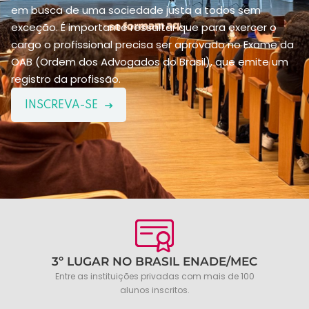
em busca de uma sociedade justa a todos sem
exceção. É importante ressaltar que para exercer o
cargo o profissional precisa ser aprovado no Exame da
OAB (Ordem dos Advogados do Brasil), que emite um
registro da profissão.
INSCREVA-SE
3º LUGAR NO BRASIL ENADE/MEC
Entre as instituições privadas com mais de 100
alunos inscritos.