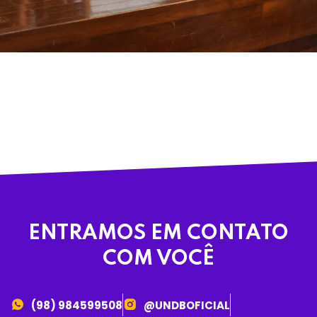
ENTRAMOS EM CONTATO
COM VOCÊ
(98) 984599508
@UNDBOFICIAL