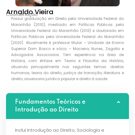
Arnaldo Vieira
Coordenação
Possui graduação em Direito pela Universidade Federal do
Maranhão (2010), mestrado em Políticas Públicas pela
Universidade Federal do Maranhão (2013) e doutorado em
Políticas Públicas pela Universidade Federal do Maranhão
(2020). Atualmente é professor titular – Unidade de Ensino
Superior Dom Bosco e sócio – Macieira, Nunes, Zagallo e
Advogados Associados. Tem experiência na área de
História, com ênfase em Teoria e Filosofia da História,
atuando principalmente nos seguintes temas: direitos
humanos, teoria do direito, justiça de transição, literatura e
direito, assessoria jurídica popular e direito à saúde
Fundamentos Teóricos e
Introdução ao Direito
Inclui Introdução ao Direito, Sociologia e