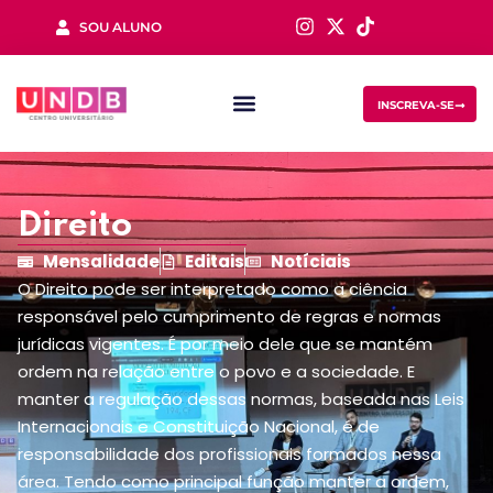
SOU ALUNO
Sign in
INSCREVA-SE
Direito
Mensalidade
Editais
Notíciais
O Direito pode ser interpretado como a ciência
Lost your password?
Remember me
responsável pelo cumprimento de regras e normas
jurídicas vigentes. É por meio dele que se mantém
ordem na relação entre o povo e a sociedade. E
manter a regulação dessas normas, baseada nas Leis
Internacionais e Constituição Nacional, é de
responsabilidade dos profissionais formados nessa
área. Tendo como principal função manter a ordem,