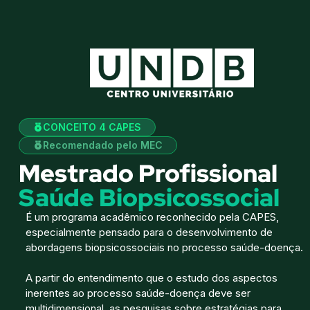
Sign in
CONCEITO 4 CAPES
Recomendado pelo MEC
Mestrado Profissional
Saúde Biopsicossocial
Remember me
Lost your password?
É um programa acadêmico reconhecido pela CAPES,
especialmente pensado para o desenvolvimento de
abordagens biopsicossociais no processo saúde-doença.
A partir do entendimento que o estudo dos aspectos
inerentes ao processo saúde-doença deve ser
multidimensional, as pesquisas sobre estratégias para