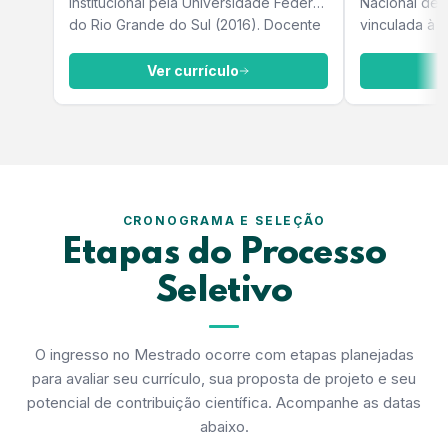
Institucional pela Universidade Federal
Nacional de 
do Rio Grande do Sul (2016). Docente
vinculada à 
e membro do colegiado do curso de
(Fiocruz).
Psicologia do Centro Universitário
Ver currículo
V
UNDB, coordenador do Núcleo de
Pesquisa em Psicologia e membro do
Comitê de Ética em Pesquisa.
CRONOGRAMA E SELEÇÃO
Etapas do Processo
Seletivo
O ingresso no Mestrado ocorre com etapas planejadas
para avaliar seu currículo, sua proposta de projeto e seu
potencial de contribuição científica. Acompanhe as datas
abaixo.