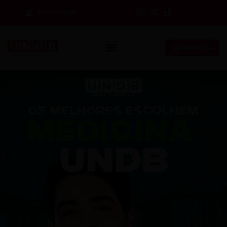
SOU ALUNO
Sign in
INSCREVA-SE
Lost your password?
Remember me