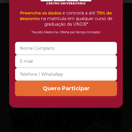
Preencha os dados
e concorra a até
75% de
desconto
na matrícula em qualquer curso de
graduação da UNDB*
ESCOLA DE NEGÓCIOS
NOTURNO
*exceto Medicina. Oferta por tempo limitado!
Ciências Contábeis
4 ANOS
MELHOR CURSO PRIVADO DE SÃO LUÍS -
ENADE/MEC
Quero Participar