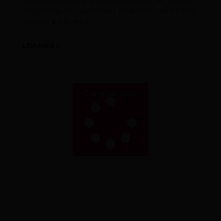
As redes sociais fazem parte da rotina de milhões
de pessoas. Elas conectam, informam, entretêm e
dão voz a diferentes
LEIA MAIS »
14/07/2026
Carregar mais