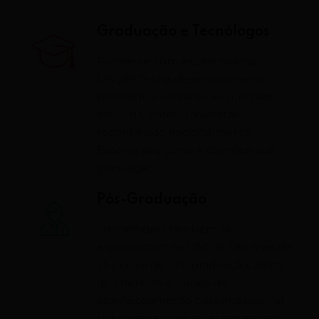
Graduação e Tecnólogos
Forme-se com excelência na
UNDB! Tenha desenvolvimento
profissional alinhado ao mercado
em um Centro Universitário
reconhecido nacionalmente.
Escolha seu curso e comece sua
graduação!
Pós-Graduação
Os melhores também se
especializam na UNDB! São mais de
25 cursos de pós-graduação, além
de imersões e cursos de
aperfeiçoamento para impulsionar
sua carreira, com aulas em espaço