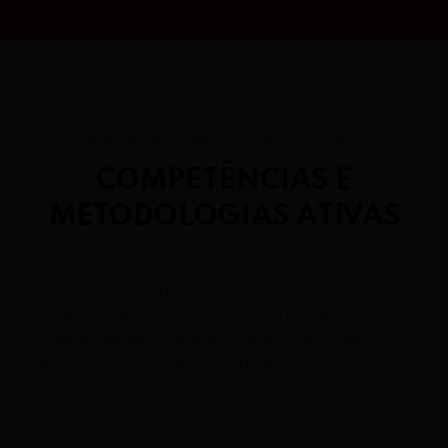
INOVAÇÃO E HABILIDADES DO FUTURO
COMPETÊNCIAS E
METODOLOGIAS ATIVAS
Desde a sua fundação, a UNDB se destaca por
adotar metodologias ativas inovadoras, alinhadas ao
que há de mais avançado no mundo. Aqui, o
aprendizado é dinâmico, prático e focado no
desenvolvimento das habilidades essenciais para o
futuro.