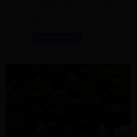
Parcerias estratégicas que ampliam
oportunidades de estágio e carreira,
aproximando você das principais
demandas do mercado.
CONHEÇA O TEIA