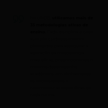
Na UNDB,
utilizamos mais de
35 metodologias ativas de
ensino.
Cada disciplina e cada
aula são cuidadosamente
planejadas para assegurar a
aplicação da metodologia
mais eficaz, proporcionando o
máximo desempenho
acadêmico, em alinhamento
às necessidades e
características específicas de
cada turma.