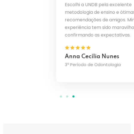
Escolhi a UNDB pela excelente
o PBL
Ouvi ó
metodologia de ensino e ótimas
sde o
curso 
recomendações de amigos. Minha
solidam
transf
de
sinto 
experiência tem sido maravilhosa,
amplia
confirmando as expectativas.
Julia
Anna Cecília Nunes
3º Perí
3º Período de Odontologia