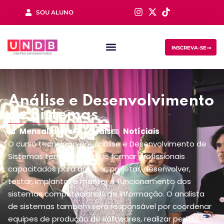
SOU ALUNO
Sign in
INSCREVA-SE
Análise e Desenvolvimento
de Sistemas
Mensalidade
Editais
Notíciais
Lost your password?
Remember me
O curso tecnólogo em Análise e Desenvolvimento de
Sistemas tem a missão de formar profissionais
capacitados para analisar, projetar, desenvolver,
testar, implantar e manter o funcionamento dos
sistemas computacionais de informação. O analista
de sistemas também será responsável por coordenar
equipes de produção de softwares, realizar perícia,