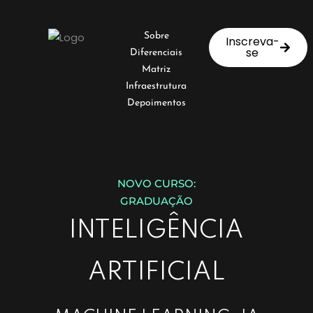
Sobre
Inscreva-
Sign in
se
Diferenciais
Matriz
Infraestrutura
Depoimentos
NOVO CURSO:
Lost your password?
Remember me
GRADUAÇÃO
INTELIGÊNCIA
ARTIFICIAL