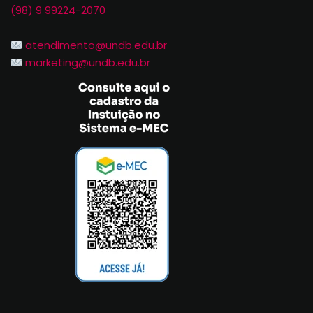
(98) 9 99224-2070
atendimento@undb.edu.br
marketing@undb.edu.br