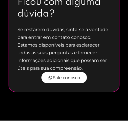
Ficou com alguma
Jogos Sérios, Ambientes 3D e
Aprendizado de Máquina.
dúvida?
Se restarem dúvidas, sinta-se à vontade
para entrar em contato conosco.
Estamos disponíveis para esclarecer
todas as suas perguntas e fornecer
informações adicionais que possam ser
úteis para sua compreensão.
Fale conosco