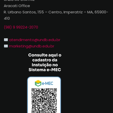
Aracati Office
R. Urbano Santos, 155 – Centro, Imperatriz – MA, 65900-
410
(98) 9 99224-2070
atendimento@undb.edu.br
marketing@undb.edu.br