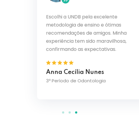
Escolhi a UNDB pela excelente
o PBL
Ouvi ó
metodologia de ensino e ótimas
sde o
curso 
recomendações de amigos. Minha
solidam
transf
de
sinto 
experiência tem sido maravilhosa,
amplia
confirmando as expectativas.
Julia
Anna Cecília Nunes
3º Perí
3º Período de Odontologia