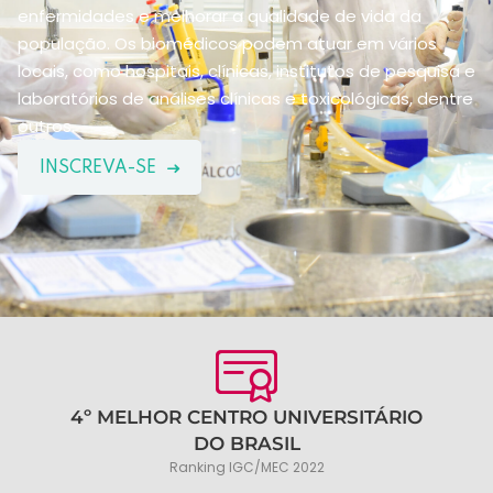
enfermidades e melhorar a qualidade de vida da
população. Os biomédicos podem atuar em vários
locais, como hospitais, clínicas, institutos de pesquisa e
laboratórios de análises clínicas e toxicológicas, dentre
outros.
INSCREVA-SE
4º MELHOR CENTRO UNIVERSITÁRIO
DO BRASIL
Ranking IGC/MEC 2022