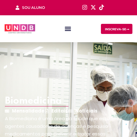
SOU ALUNO
Sign in
INSCREVA-SE
Lost your password?
Remember me
Biomedicina
Mensalidade
Editais
Notíciais
A Biomedicina é uma área da saúde que estuda os
agentes causadores de doenças e pesquisa
medicamentos para prevenir e tratar essas