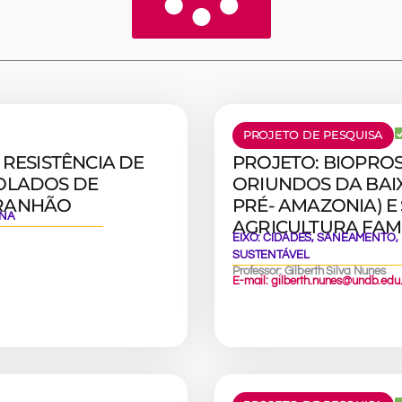
PROJETO DE PESQUISA
 RESISTÊNCIA DE
PROJETO: BIOPRO
SOLADOS DE
ORIUNDOS DA BAI
ARANHÃO
PRÉ- AMAZONIA) E
ANA
AGRICULTURA FAM
EIXO:
CIDADES, SANEAMENTO,
SUSTENTÁVEL
Professor: Gilberth Silva Nunes
E-mail: gilberth.nunes@undb.edu