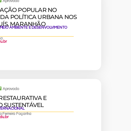
Aprovado
IPAÇÃO POPULAR NO
DA POLÍTICA URBANA NOS
LUÍS, MARANHÃO
 MEIO AMBIENTE E DESENVOLVIMENTO
ga
u.br
Aprovado
 RESTAURATIVA E
 SUSTENTÁVEL
NTERNACIONAL
ro Ferreira Façanha
du.br