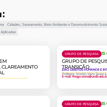
a:
ana
Cidades, Saneamento, Meio Ambiente e Desenvolvimento Sust
 Aplicadas
GRUPO DE PESQUISA
A
 EM
GRUPO DE PESQUIS
, CLAREAMENTO
TRANSIÇÃO
EIXO:
DIREITOS HUMANOS E I
AL
Professor: Arnaldo Vieira Sousa 
E-mail: thiago.viana@undb.edu.b
GRUPO DE PESQUISA
A