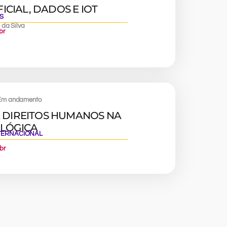
FICIAL, DADOS E IOT
S
 da Silva
br
m andamento
 DIREITOS HUMANOS NA
LÓGICA
NTERNACIONAL
br