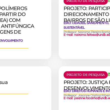
PROJETO DE PESQUISA
POLÍMEROS
PROJETO: PARTIC
 PARTIR DO
DIRECIONAMENTO 
CEA) COM
BAIRROS DE SÃO 
EIXO:
CIDADES, SANEAMENTO,
 ANTIFÚNGICA
SUSTENTÁVEL
AGENS DE
Professor: Nairama Pereira Barri
E-mail: nairama.feitosa@undb.ed
SENVOLVIMENTO
PROJETO DE PESQUISA
sua
PROJETO: JUSTIÇA
DESENVOLVIMENTO
EIXO:
DIREITOS HUMANOS E I
Professor: Josanne Cristina Ribei
E-mail: josanne.facanha@undb.e