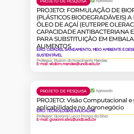
PROJETO DE PESQUISA
Aprovado
PROJETO: FORMULAÇÃO DE BIO
(PLÁSTICOS BIODEGRADÁVEIS) A
ÓLEO DE AÇAÍ (EUTERPE OLERA
CAPACIDADE ANTIBACTERIANA E
PARA SUBSTITUIÇÃO EM EMBAL
ALIMENTOS
EIXO:
CIDADES, SANEAMENTO, MEIO AMBIENTE E DE
SUSTENTÁVEL
Professor: Eliakim do Nascimento Mendes
E-mail: eliakim.mendes@undb.edu.br
PROJETO DE PESQUISA
Aprovado
PROJETO: Visão Computacional e 
aplicabilidade no Agronegócio
EIXO:
TECNOLOGIAS APLICADAS
Professor: Giovanni Lucca França da Silva
E-mail: giovanni.silva@undb.edu.br