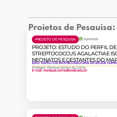
Projetos de Pesquisa:
PROJETO DE PESQUISA
Aprovado
PROJETO: ESTUDO DO PERFIL DE
STREPTOCOCCUS AGALACTIAE I
NEONATOS E GESTANTES DO M
EIXO:
ASPECTOS BIOPSICOSSOCIAIS DA SAÚDE HUM
Professor: Monique Santos do Carmo
E-mail: monique.carmo@undb.edu.br