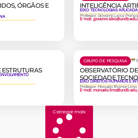
IDOS, ÓRGÃOS E
INTELIGÊNCIA ARTI
EIXO:
TECNOLOGIAS APLICADA
Professor: Giovanni Lucca França
ANA
E-mail: giovanni.silva@undb.edu.
GRUPO DE PESQUISA
E
E ESTRUTURAS
OBSERVATÓRIO DE
SENVOLVIMENTO
SOCIEDADE TECNO
EIXO:
DIREITOS HUMANOS E I
Professor: Manuela Ithamar Lima
E-mail: manuela.lima@undb.edu.
Carregar mais