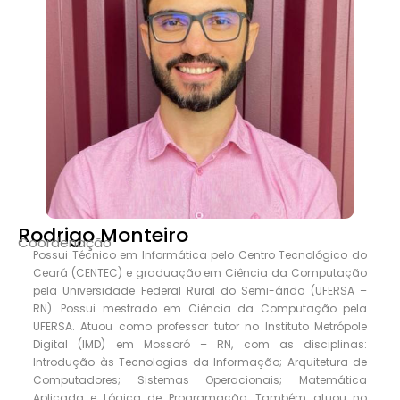
Rodrigo Monteiro
Coordenação
Possui Técnico em Informática pelo Centro Tecnológico do
Ceará (CENTEC) e graduação em Ciência da Computação
pela Universidade Federal Rural do Semi-árido (UFERSA –
RN). Possui mestrado em Ciência da Computação pela
UFERSA. Atuou como professor tutor no Instituto Metrópole
Digital (IMD) em Mossoró – RN, com as disciplinas:
Introdução às Tecnologias da Informação; Arquitetura de
Computadores; Sistemas Operacionais; Matemática
Aplicada e Lógica de Programação. Também atuou no