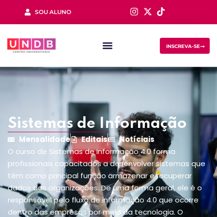
SOU ALUNO
Sign in
INSCREVA-SE
Sistemas de Informação
Lost your password?
Remember me
Mensalidade
Editais
Notíciais
O curso de Sistemas de Informação 4.0 forma
profissionais capacitados a desenvolver sistemas que
têm como principal função armazenar e recuperar
dados das organizações. De uma forma geral, ele é o
responsável pelo fluxo de informação 4.0 que ocorre
dentro das empresas por meio da tecnologia. O