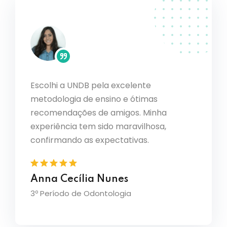
Escolhi a UNDB pela excelente
o PBL
Ouvi ó
metodologia de ensino e ótimas
sde o
curso 
recomendações de amigos. Minha
solidam
transf
de
sinto 
experiência tem sido maravilhosa,
amplia
confirmando as expectativas.
Julia
Anna Cecília Nunes
3º Perí
3º Período de Odontologia