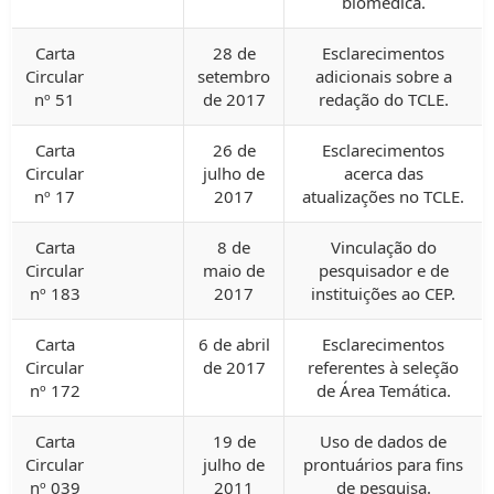
biomédica.
Carta
28 de
Esclarecimentos
Circular
setembro
adicionais sobre a
nº 51
de 2017
redação do TCLE.
Carta
26 de
Esclarecimentos
Circular
julho de
acerca das
nº 17
2017
atualizações no TCLE.
Carta
8 de
Vinculação do
Circular
maio de
pesquisador e de
nº 183
2017
instituições ao CEP.
Carta
6 de abril
Esclarecimentos
Circular
de 2017
referentes à seleção
nº 172
de Área Temática.
Carta
19 de
Uso de dados de
Circular
julho de
prontuários para fins
nº 039
2011
de pesquisa.