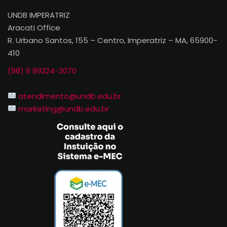
UNDB IMPERATRIZ
Aracati Office
R. Urbano Santos, 155 – Centro, Imperatriz – MA, 65900-
410
(98) 9 99224-2070
atendimento@undb.edu.br
marketing@undb.edu.br