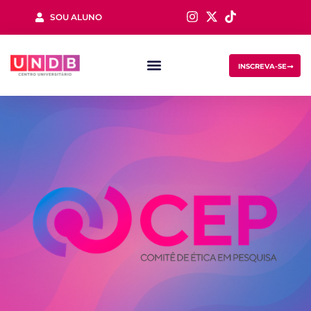
SOU ALUNO
Sign in
INSCREVA-SE
Lost your password?
Remember me