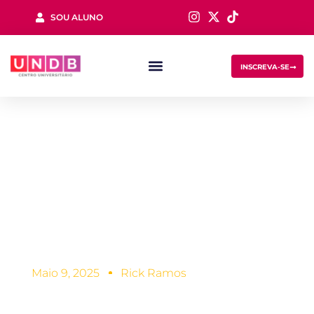
SOU ALUNO
Sign in
INSCREVA-SE
5 dúvidas mais
comuns para
quem quer ser um
Lost your password?
Remember me
Fisioterapeuta
Maio 9, 2025
Rick Ramos