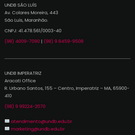
UNDB SÃO LUÍS
Av. Colares Moreira, 443
São Luís, Maranhão.
CNPJ: 41.478.561/0003-40
(98) 4009-7090
|
(98) 9 8459-9508
UNDB IMPERATRIZ
Aracati Office
R. Urbano Santos, 155 – Centro, Imperatriz – MA, 65900-
410
(98) 9 99224-2070
atendimento@undb.edu.br
marketing@undb.edu.br