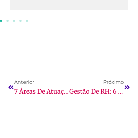
Anterior
Próximo
7 Áreas De Atuação Para Um Profissional Formado Em Logística
Gestão De RH: 6 Tendências Na Área Que Você Precisa Saber