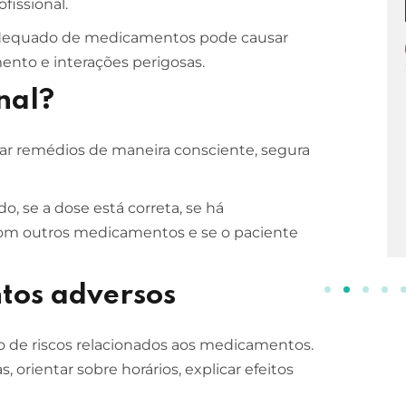
issional.
adequado de medicamentos pode causar
ESCOLA DE NEGÓCIOS
NOTURNO
mento e interações perigosas.
Processos Gerenciais
nal?
2 ANOS
zar remédios de maneira consciente, segura
INSCREVA-SE!
o, se a dose está correta, se há
o com outros medicamentos e se o paciente
ntos adversos
 de riscos relacionados aos medicamentos.
 orientar sobre horários, explicar efeitos