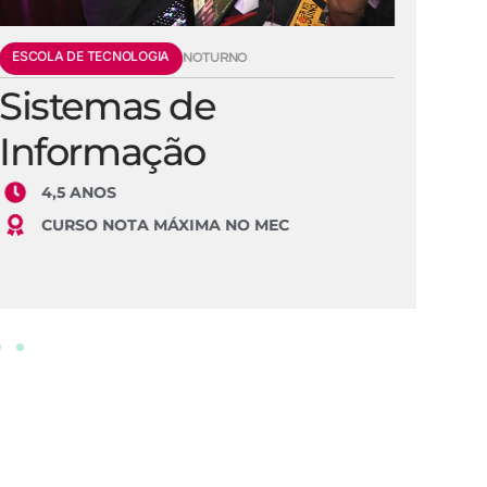
ESCOLA DE TECNOLOGIA
E
NOTURNO
Sistemas de
E
Informação
S
4,5 ANOS
CURSO NOTA MÁXIMA NO MEC