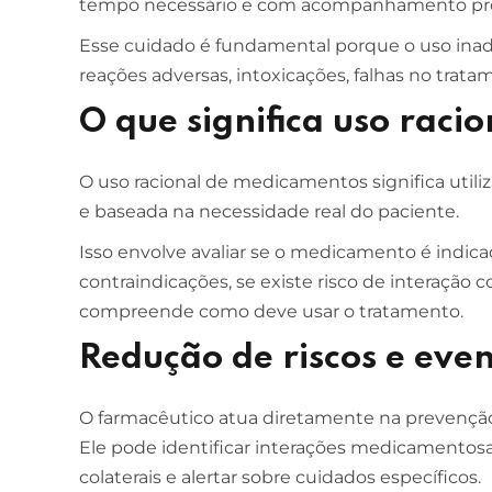
tempo necessário e com acompanhamento prof
Esse cuidado é fundamental porque o uso in
ESCOLA DE NEGÓCIOS
NOTURNO
reações adversas, intoxicações, falhas no trata
Ciências Contábeis
O que significa uso racio
4 ANOS
MELHOR CURSO PRIVADO DE SÃO LUÍS -
O uso racional de medicamentos significa utili
ENADE/MEC
e baseada na necessidade real do paciente.
Isso envolve avaliar se o medicamento é indicad
contraindicações, se existe risco de interaçã
compreende como deve usar o tratamento.
Redução de riscos e eve
O farmacêutico atua diretamente na prevenção
Ele pode identificar interações medicamentosas,
colaterais e alertar sobre cuidados específicos.