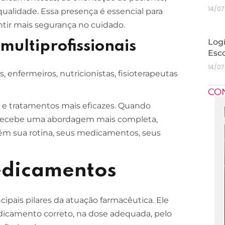
14/0
alidade. Essa presença é essencial para
antir mais segurança no cuidado.
Logí
multiprofissionais
Esc
14/0
enfermeiros, nutricionistas, fisioterapeutas
CO
 e tratamentos mais eficazes. Quando
te recebe uma abordagem mais completa,
m sua rotina, seus medicamentos, seus
edicamentos
ipais pilares da atuação farmacêutica. Ele
dicamento correto, na dose adequada, pelo