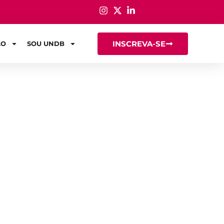
INSCREVA-SE
ÃO
SOU UNDB
co no