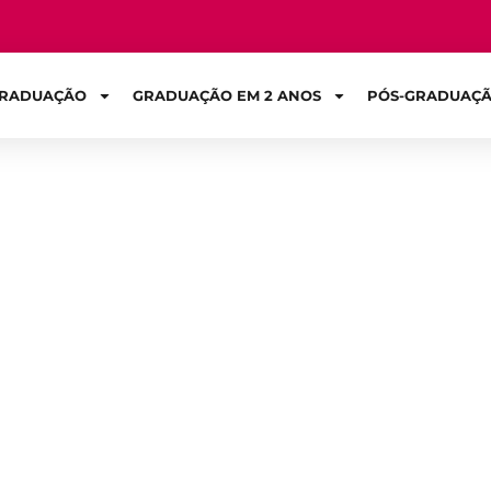
RADUAÇÃO
GRADUAÇÃO EM 2 ANOS
PÓS-GRADUAÇ
Sign in
ia do farmacêuti
saúde