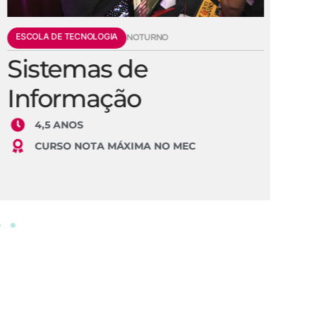
ESCOLA DE TECNOLOGIA
E
NOTURNO
Sistemas de
E
Informação
S
4,5 ANOS
CURSO NOTA MÁXIMA NO MEC