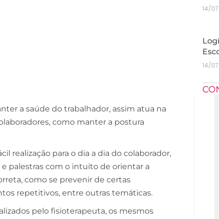
14/0
Logí
Esc
14/0
CO
anter a saúde do trabalhador, assim atua na
colaboradores, como manter a postura
l realização para o dia a dia do colaborador,
palestras com o intuito de orientar a
rreta, como se prevenir de certas
os repetitivos, entre outras temáticas.
lizados pelo fisioterapeuta, os mesmos