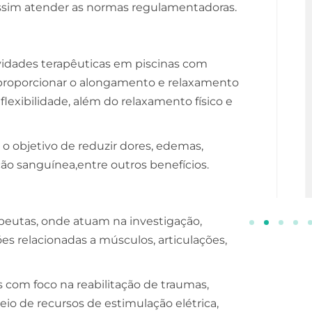
ssim atender as normas regulamentadoras.
ESCOLA DE NEGÓCIOS
NOTURNO
Processos Gerenciais
ividades terapêuticas em piscinas com
a proporcionar o alongamento e relaxamento
2 ANOS
e flexibilidade, além do relaxamento físico e
INSCREVA-SE!
 objetivo de reduzir dores, edemas,
ão sanguínea,entre outros benefícios.
apeutas, onde atuam na investigação,
s relacionadas a músculos, articulações,
 com foco na reabilitação de traumas,
eio de recursos de estimulação elétrica,