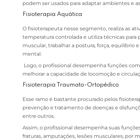
podem ser usados para adaptar ambientes e a
Fisioterapia Aquática
ESCOLA DE NEGÓCIOS
NOTURNO
Ciências Contábeis
O fisioterapeuta nesse segmento, realiza as at
temperatura controlada e utiliza técnicas par
4 ANOS
muscular, trabalhar a postura, força, equilíbrio 
MELHOR CURSO PRIVADO DE SÃO LUÍS -
mental.
ENADE/MEC
Logo, o profissional desempenha funções com o
melhorar a capacidade de locomoção e circulaç
Fisioterapia Traumato-Ortopédico
Esse ramo é bastante procurado pelos fisioter
prevenção e tratamento de doenças e disfunçõe
entre outros.
Assim, o profissional desempenha suas funções
fraturas, amputações, lesões musculares, por m