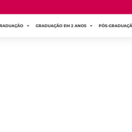
RADUAÇÃO
GRADUAÇÃO EM 2 ANOS
PÓS-GRADUAÇ
Sign in
ação da Fisiote