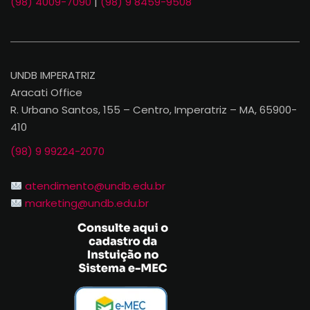
(98) 4009-7090
|
(98) 9 8459-9508
UNDB IMPERATRIZ
Aracati Office
R. Urbano Santos, 155 – Centro, Imperatriz – MA, 65900-
410
(98) 9 99224-2070
atendimento@undb.edu.br
marketing@undb.edu.br