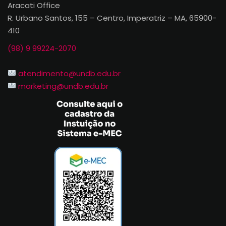
Aracati Office
R. Urbano Santos, 155 – Centro, Imperatriz – MA, 65900-
410
(98) 9 99224-2070
atendimento@undb.edu.br
marketing@undb.edu.br