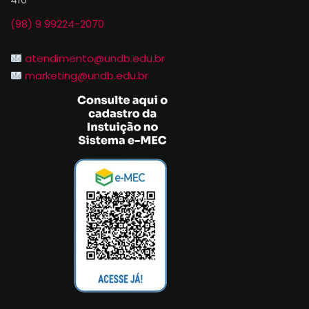
(98) 9 99224-2070
atendimento@undb.edu.br
marketing@undb.edu.br