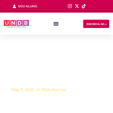
SOU ALUNO
Sign in
INSCREVA-SE
Como é calculada
a nota do Enem
Lost your password?
Remember me
May 9, 2025
Rick Ramos