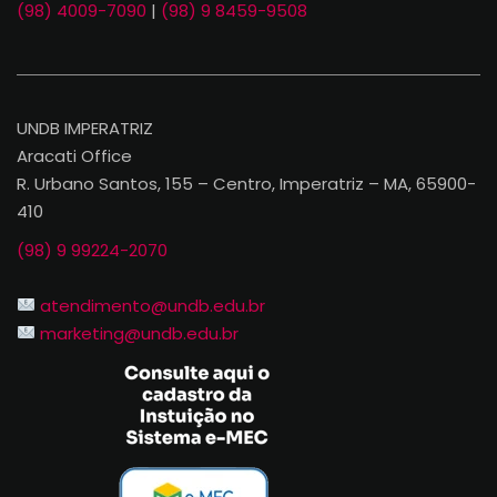
(98) 4009-7090
|
(98) 9 8459-9508
UNDB IMPERATRIZ
Aracati Office
R. Urbano Santos, 155 – Centro, Imperatriz – MA, 65900-
410
(98) 9 99224-2070
atendimento@undb.edu.br
marketing@undb.edu.br