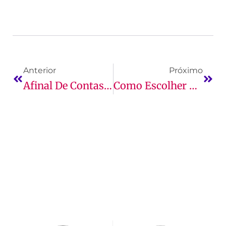
Anterior
Próximo
Afinal De Contas, O Que É Preciso Para Ser Um Bom Engenheiro Civil?
Como Escolher Entre As Melhores Faculdades Em São Luís (MA)?