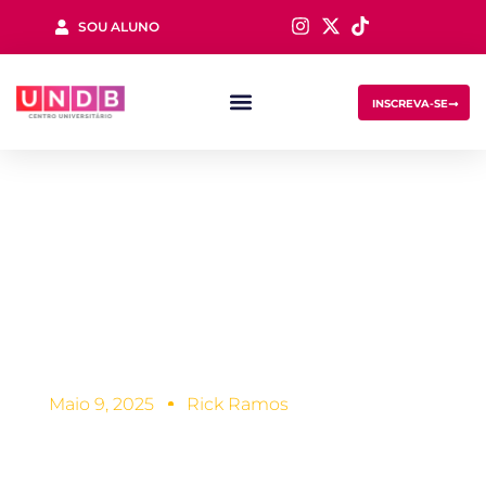
SOU ALUNO
Sign in
INSCREVA-SE
Como se preparar
para o vestibular
Lost your password?
Remember me
em São Luís?
Maio 9, 2025
Rick Ramos