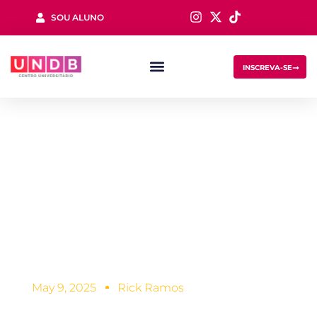
SOU ALUNO
Sign in
INSCREVA-SE
Conheça 4
psicólogos
famosos que
Lost your password?
Remember me
fizeram a
diferença!
May 9, 2025
Rick Ramos