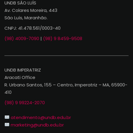
UNDB SÃO LUÍS
Av. Colares Moreira, 443
São Luís, Maranhão.
CNPJ: 41.478.561/0003-40
(98) 4009-7090
|
(98) 9 8459-9508
UNDB IMPERATRIZ
Aracati Office
R. Urbano Santos, 155 – Centro, Imperatriz – MA, 65900-
410
(98) 9 99224-2070
atendimento@undb.edu.br
marketing@undb.edu.br