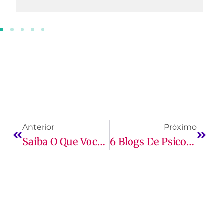
Anterior
Próximo
Saiba O Que Você Vai Estudar Em Psicologia Quando Entrar Na Faculdade!
6 Blogs De Psicologia Para Saber Tudo Sobre A Área!