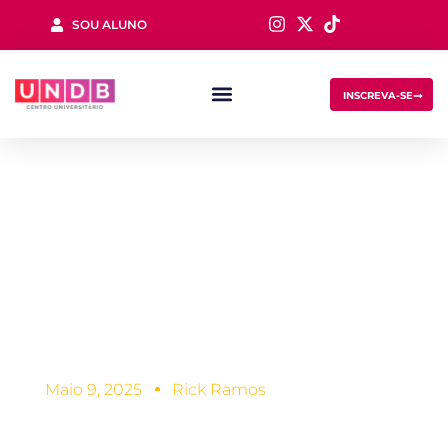
SOU ALUNO
Sign in
INSCREVA-SE
Conheça a
importância da
Biomedicina na
Lost your password?
Remember me
saúde e suas áreas
Maio 9, 2025
Rick Ramos