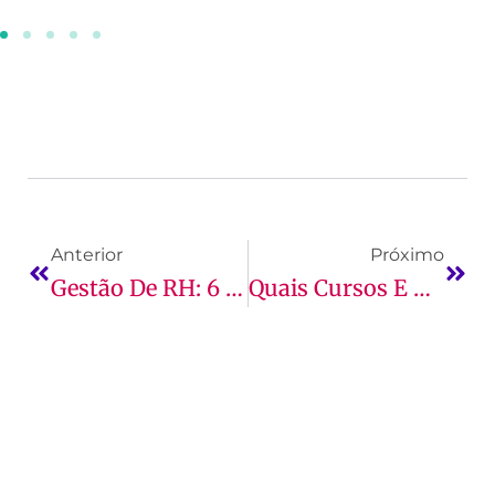
Anterior
Próximo
Gestão De RH: 6 Tendências Na Área Que Você Precisa Saber
Quais Cursos E Profissões Mais Promissoras Para O Mercado?