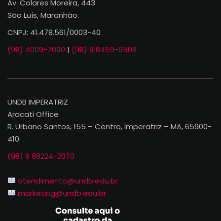
Av. Colares Moreira, 443
São Luís, Maranhão.
CNPJ: 41.478.561/0003-40
(98) 4009-7090
|
(98) 9 8459-9508
UNDB IMPERATRIZ
Aracati Office
R. Urbano Santos, 155 – Centro, Imperatriz – MA, 65900-
410
(98) 9 99224-2070
atendimento@undb.edu.br
marketing@undb.edu.br