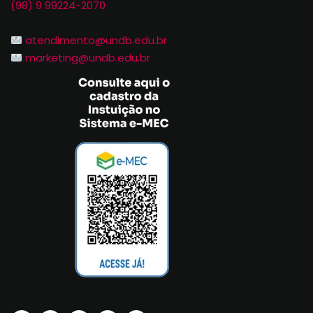
(98) 9 99224-2070
atendimento@undb.edu.br
marketing@undb.edu.br