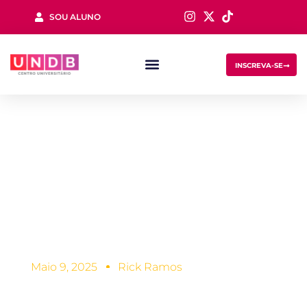
SOU ALUNO
Sign in
INSCREVA-SE
Cronograma de
estudos: o que é,
como montar o
Lost your password?
Remember me
seu!
Maio 9, 2025
Rick Ramos