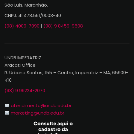
São Luís, Maranhão.
CNPJ: 41.478.561/0003-40
(98) 4009-7090
|
(98) 9 8459-9508
UNDB IMPERATRIZ
Aracati Office
R. Urbano Santos, 155 – Centro, Imperatriz – MA, 65900-
410
(98) 9 99224-2070
atendimento@undb.edu.br
marketing@undb.edu.br