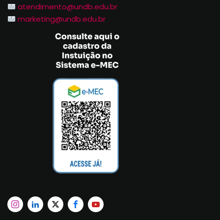
atendimento@undb.edu.br
marketing@undb.edu.br