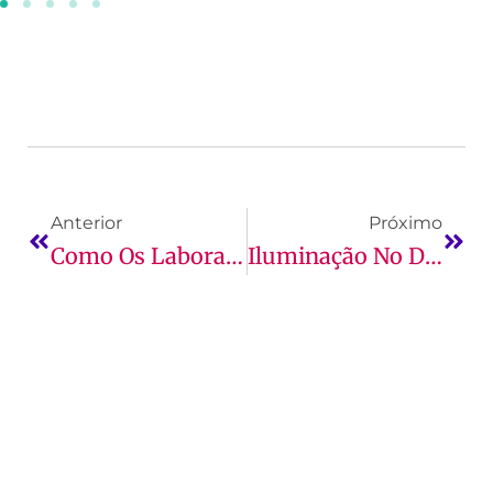
Anterior
Próximo
Como Os Laboratórios Contribuem Para A Formação Do Farmacêutico
Iluminação No Design De Interiores: Por Que Ela É Tão Importante