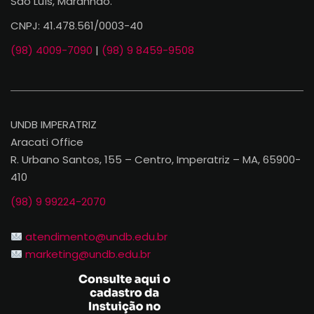
São Luís, Maranhão.
CNPJ: 41.478.561/0003-40
(98) 4009-7090
|
(98) 9 8459-9508
UNDB IMPERATRIZ
Aracati Office
R. Urbano Santos, 155 – Centro, Imperatriz – MA, 65900-
410
(98) 9 99224-2070
atendimento@undb.edu.br
marketing@undb.edu.br