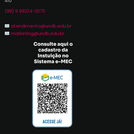
410
(98) 9 99224-2070
atendimento@undb.edu.br
marketing@undb.edu.br