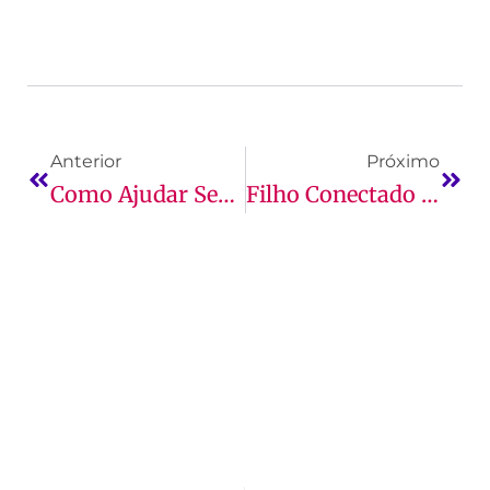
Anterior
Próximo
Como Ajudar Seu Filho A Organizar Uma Rotina De Estudos Produtiva
Filho Conectado O Tempo Todo? Ensine-O A Estudar Com A Internet!