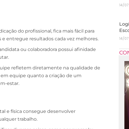
14/0
Logí
Esc
ação do profissional, fica mais fácil para
 e entregue resultados cada vez melhores.
14/0
ndidata ou colaboradora possui afinidade
CO
utar.
quipe refletem diretamente na qualidade de
ho em equipe quanto a criação de um
m-estar.
al e física consegue desenvolver
alquer trabalho.