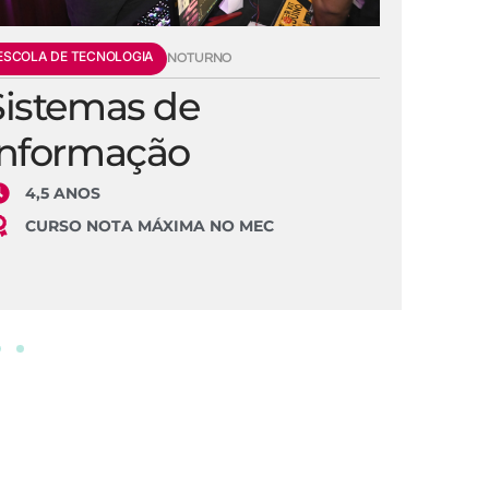
ESCOLA DE TECNOLOGIA
E
NOTURNO
Sistemas de
E
Informação
S
4,5 ANOS
CURSO NOTA MÁXIMA NO MEC