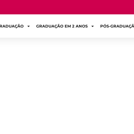
RADUAÇÃO
GRADUAÇÃO EM 2 ANOS
PÓS-GRADUAÇ
Sign in
ade: o que é, pi