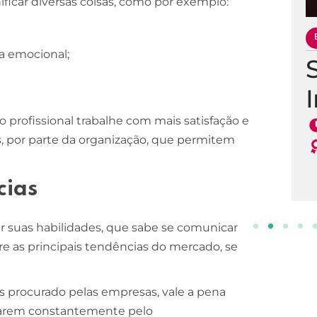
ificar diversas coisas, como por exemplo:
ESCOLA DE NEGÓCIOS
NOTURNO
a emocional;
Processos Gerenciais
2 ANOS
INSCREVA-SE!
 profissional trabalhe com mais satisfação e
s, por parte da organização, que permitem
cias
ar suas habilidades, que sabe se comunicar
 as principais tendências do mercado, se
.
is procurado pelas empresas, vale a pena
scarem constantemente pelo