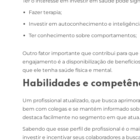
Ter o interesse em investir em saúde pode sign
Fazer terapia;
ESCOLA DE NEGÓCIOS
NOTURNO
Investir em autoconhecimento e inteligênci
Ciências Contábeis
Ter conhecimento sobre comportamentos;
4 ANOS
MELHOR CURSO PRIVADO DE SÃO LUÍS -
Outro fator importante que contribui para que o
ENADE/MEC
engajamento é a disponibilização de benefício
que ele tenha saúde física e mental.
Habilidades e competên
Um profissional atualizado, que busca aprimor
bem com colegas e se mantém informado sobre
destaca facilmente no segmento em que atua
Sabendo que esse perfil de profissional é o ma
investir e incentivar seus colaboradores a bu