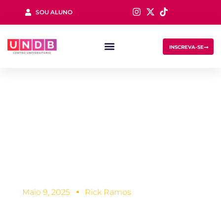
SOU ALUNO
Sign in
INSCREVA-SE
Faculdade de
Arquitetura:
aprendendo a
Lost your password?
Remember me
mudar o mundo
Maio 9, 2025
Rick Ramos