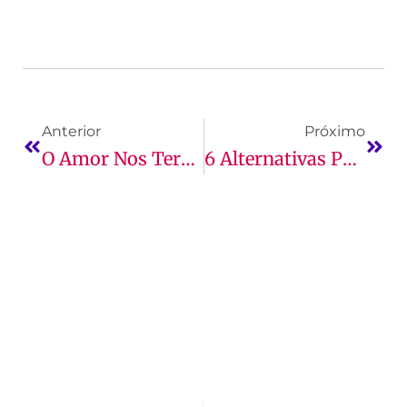
Anterior
Próximo
O Amor Nos Termos Do Contrato: Breve Análise Do Contrato De Namoro
6 Alternativas Para Ganhar Dinheiro E Começar A Faculdade