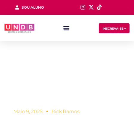
SOU ALUNO
Sign in
INSCREVA-SE
Filosofia no Enem:
o que mais caem
Lost your password?
Remember me
na prova!
Maio 9, 2025
Rick Ramos