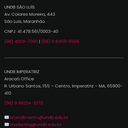
UNDB SÃO LUÍS
Av. Colares Moreira, 443
São Luís, Maranhão.
CNPJ: 41.478.561/0003-40
(98) 4009-7090
|
(98) 9 8459-9508
UNDB IMPERATRIZ
Aracati Office
R. Urbano Santos, 155 – Centro, Imperatriz – MA, 65900-
410
(98) 9 99224-2070
atendimento@undb.edu.br
marketing@undb.edu.br