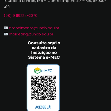
R. Urbano Santos, 155 – Centro, Imperatriz – MA, 65900-
410
(98) 9 99224-2070
atendimento@undb.edu.br
marketing@undb.edu.br