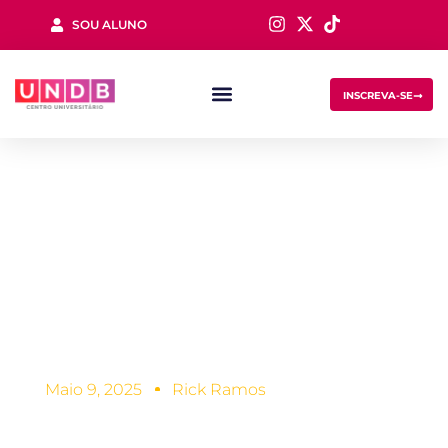
SOU ALUNO
Sign in
INSCREVA-SE
Nutricionista:
função, salário,
oportundidades e
Lost your password?
Remember me
mais!
Maio 9, 2025
Rick Ramos