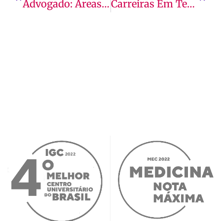
Advogado: Áreas De Atuação, Dinâmica Do Mercado De Trabalho E Mais!
Carreiras Em Tecnologia: Conheça Profissões Do Futuro E Oportunidades