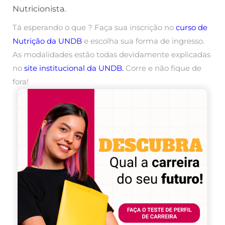
Nutricionista.
Tá esperando o que ? Faça sua inscrição no
curso de
Nutrição da UNDB
e escolha sua forma de ingresso.
As modalidades estão todas devidamente explicadas
no
site institucional da UNDB
.
Corre e não fique de
fora!