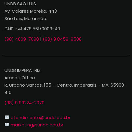
UNDB SÃO LUÍS
Av. Colares Moreira, 443
São Luís, Maranhão.
CNPJ: 41.478.561/0003-40
(98) 4009-7090
|
(98) 9 8459-9508
UNDB IMPERATRIZ
Aracati Office
R. Urbano Santos, 155 – Centro, Imperatriz – MA, 65900-
410
(98) 9 99224-2070
atendimento@undb.edu.br
marketing@undb.edu.br