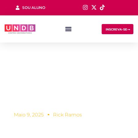
SOU ALUNO
Sign in
INSCREVA-SE
Pontuação no
Enem: como foi a
Lost your password?
Remember me
sua?
Maio 9, 2025
Rick Ramos