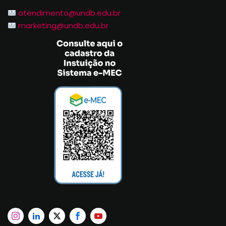
atendimento@undb.edu.br
marketing@undb.edu.br