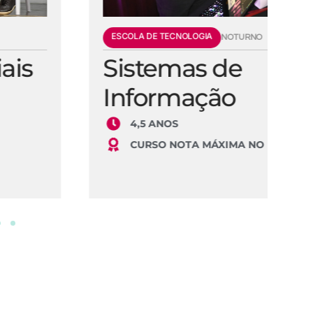
ESCOLA DE TECNOLOGIA
E
NOTURNO
Sistemas de
E
Informação
S
4,5 ANOS
CURSO NOTA MÁXIMA NO MEC