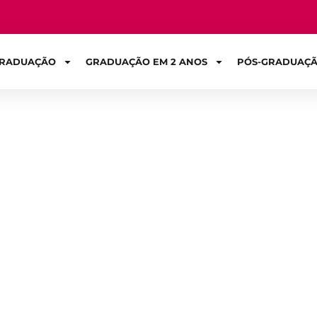
RADUAÇÃO
GRADUAÇÃO EM 2 ANOS
PÓS-GRADUAÇ
Sign in
l para um gestor