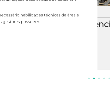
ESCOLA DE NEGÓCIOS
NOTURNO
ecessário habilidades técnicas da área e
Processos Gerenciais
ns gestores possuem:
2 ANOS
INSCREVA-SE!