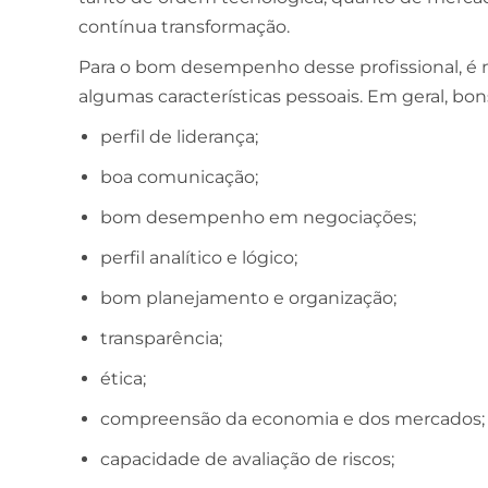
contínua transformação.
ESCOLA DE NEGÓCIOS
NOTURNO
Para o bom desempenho desse profissional, é n
Ciências Contábeis
algumas características pessoais. Em geral, bo
perfil de liderança;
4 ANOS
boa comunicação;
MELHOR CURSO PRIVADO DE SÃO LUÍS -
ENADE/MEC
bom desempenho em negociações;
perfil analítico e lógico;
bom planejamento e organização;
transparência;
ética;
compreensão da economia e dos mercados;
capacidade de avaliação de riscos;