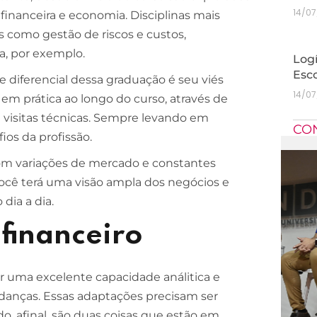
14/0
 financeira e economia. Disciplinas mais
s como gestão de riscos e custos,
ia, por exemplo.
Logí
Esc
 diferencial dessa graduação é seu viés
14/0
 em prática ao longo do curso, através de
e visitas técnicas. Sempre levando em
CO
ios da profissão.
 com variações de mercado e constantes
, você terá uma visão ampla dos negócios e
 dia a dia.
 financeiro
er uma excelente capacidade análitica e
anças. Essas adaptações precisam ser
, afinal, são duas coisas que estão em