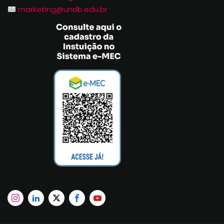
marketing@undb.edu.br