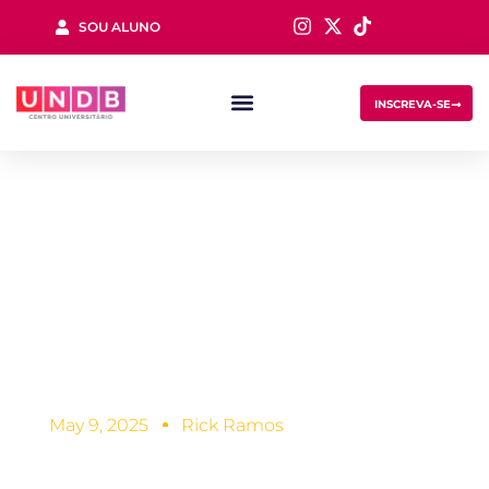
SOU ALUNO
Sign in
INSCREVA-SE
Saiba quais são os
materiais usados
na graduação em
Lost your password?
Remember me
Farmácia
May 9, 2025
Rick Ramos