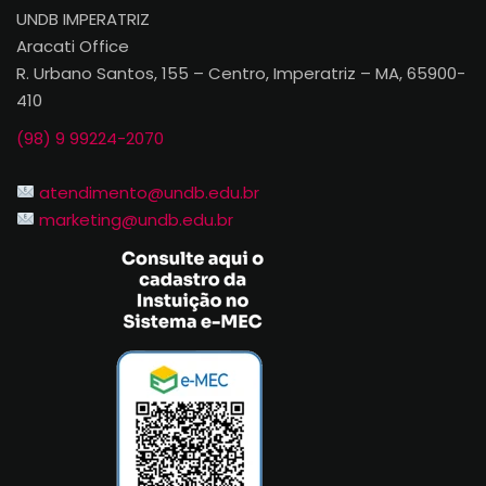
UNDB IMPERATRIZ
Aracati Office
R. Urbano Santos, 155 – Centro, Imperatriz – MA, 65900-
410
(98) 9 99224-2070
atendimento@undb.edu.br
marketing@undb.edu.br