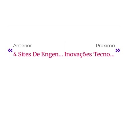
Anterior
Próximo
4 Sites De Engenharia Civil Para Você Acompanhar A Partir De Hoje!
Inovações Tecnológicas Em Engenharia Civil: Fique Por Dentro!