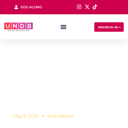
SOU ALUNO
Sign in
INSCREVA-SE
Sustentabilidade
na construção
civil: da
Lost your password?
Remember me
importância à
aplicação
May 9, 2025
Rick Ramos