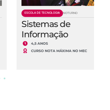
ESCOLA DE TECNOLOGIA
E
NOTURNO
Sistemas de
E
Informação
S
4,5 ANOS
CURSO NOTA MÁXIMA NO MEC