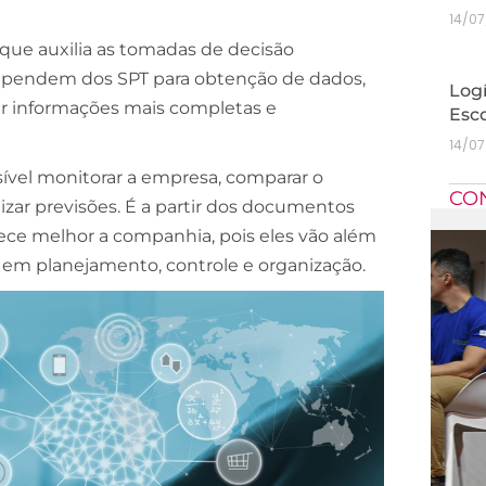
14/0
que auxilia as tomadas de decisão
e dependem dos SPT para obtenção de dados,
Logí
er informações mais completas e
Esc
14/0
sível monitorar a empresa, comparar o
CO
zar previsões. É a partir dos documentos
ece melhor a companhia, pois eles vão além
em planejamento, controle e organização.