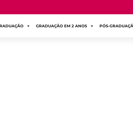
RADUAÇÃO
GRADUAÇÃO EM 2 ANOS
PÓS-GRADUAÇ
Sign in
temas de informa
cisa saber!