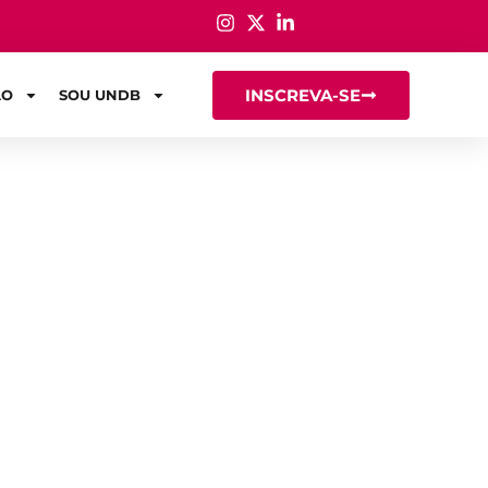
INSCREVA-SE
ÃO
SOU UNDB
ção: tudo o