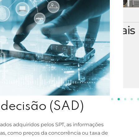
ESCOLA DE NEGÓCIOS
NOTURNO
Processos Gerenciais
2 ANOS
INSCREVA-SE!
 decisão (SAD)
dados adquiridos pelos SPT, as informações
s, como preços da concorrência ou taxa de