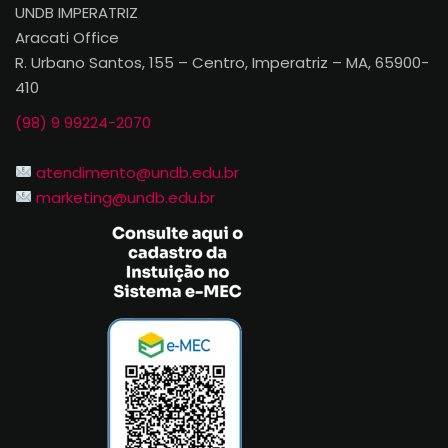
UNDB IMPERATRIZ
Aracati Office
R. Urbano Santos, 155 – Centro, Imperatriz – MA, 65900-
410
(98) 9 99224-2070
atendimento@undb.edu.br
marketing@undb.edu.br