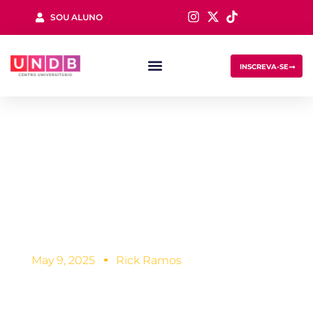
SOU ALUNO
Sign in
INSCREVA-SE
Transferência do
Fies: como
Lost your password?
Remember me
funciona?
May 9, 2025
Rick Ramos