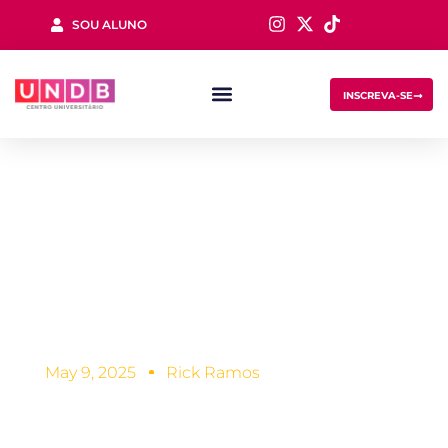
SOU ALUNO
Sign in
INSCREVA-SE
Vale a pena cursar
Processos
Lost your password?
Remember me
Gerenciais?
May 9, 2025
Rick Ramos