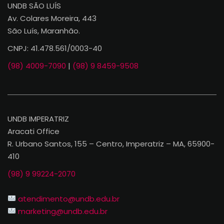
UNDB SÃO LUÍS
Av. Colares Moreira, 443
São Luís, Maranhão.
CNPJ: 41.478.561/0003-40
(98) 4009-7090
|
(98) 9 8459-9508
UNDB IMPERATRIZ
Aracati Office
R. Urbano Santos, 155 – Centro, Imperatriz – MA, 65900-
410
(98) 9 99224-2070
atendimento@undb.edu.br
marketing@undb.edu.br