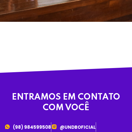
ENTRAMOS EM CONTATO
COM VOCÊ
(98) 984599508
@UNDBOFICIAL