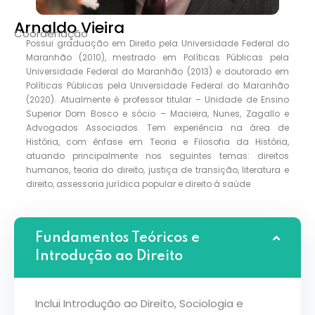
Arnaldo Vieira
Coordenação
Possui graduação em Direito pela Universidade Federal do
Maranhão (2010), mestrado em Políticas Públicas pela
Universidade Federal do Maranhão (2013) e doutorado em
Políticas Públicas pela Universidade Federal do Maranhão
(2020). Atualmente é professor titular – Unidade de Ensino
Superior Dom Bosco e sócio – Macieira, Nunes, Zagallo e
Advogados Associados. Tem experiência na área de
História, com ênfase em Teoria e Filosofia da História,
atuando principalmente nos seguintes temas: direitos
humanos, teoria do direito, justiça de transição, literatura e
direito, assessoria jurídica popular e direito à saúde
Fundamentos Teóricos e
Introdução ao Direito
Inclui Introdução ao Direito, Sociologia e