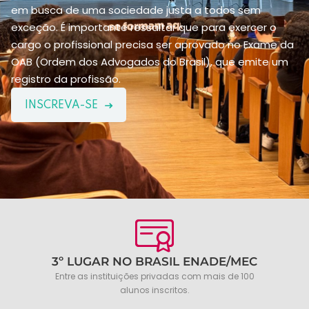
em busca de uma sociedade justa a todos sem
exceção. É importante ressaltar que para exercer o
cargo o profissional precisa ser aprovado no Exame da
OAB (Ordem dos Advogados do Brasil), que emite um
registro da profissão.
INSCREVA-SE
3º LUGAR NO BRASIL ENADE/MEC
Entre as instituições privadas com mais de 100
alunos inscritos.