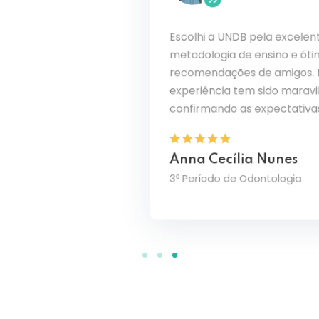
Escolhi a UNDB pela excelente
o PBL
Ouvi ó
metodologia de ensino e ótimas
sde o
curso 
recomendações de amigos. Minha
solidam
transf
de
sinto 
experiência tem sido maravilhosa,
amplia
confirmando as expectativas.
Julia
Anna Cecília Nunes
3º Perí
3º Período de Odontologia