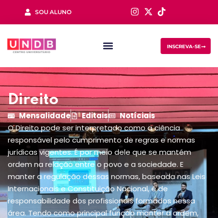
SOU ALUNO
Sign in
INSCREVA-SE
Direito
Mensalidade
Editais
Notíciais
O Direito pode ser interpretado como a ciência
Lost your password?
Remember me
responsável pelo cumprimento de regras e normas
jurídicas vigentes. É por meio dele que se mantém
ordem na relação entre o povo e a sociedade. E
manter a regulação dessas normas, baseada nas Leis
Internacionais e Constituição Nacional, é de
responsabilidade dos profissionais formados nessa
área. Tendo como principal função manter a ordem,