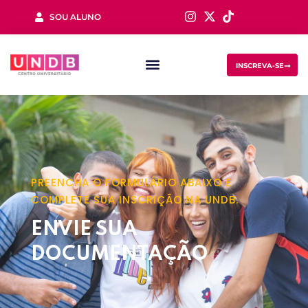
SOU ALUNO
Sign in
INSCREVA-SE
PREENCHA O FORMULÁRIO ABAIXO E
Lost your password?
Remember me
COMPLETE SUA INSCRIÇÃO NA UNDB.
ENVIE SUA
DOCUMENTAÇÃO