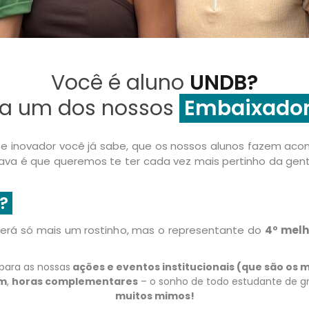
Lost your password?
Remember me
Você é aluno
UNDB?
ja um dos nossos
Embaixado
e inovador você já sabe, que os nossos alunos fazem acont
va é que queremos te ter cada vez mais pertinho da gente
?
será só mais um rostinho, mas o representante do
4º melh
para as nossas
ações e eventos institucionais (que são os
im
,
horas complementares
– o sonho de todo estudante de g
muitos mimos!