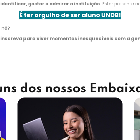
identificar, gostar e admirar a instituição.
Estar presente na
É ter orgulho de ser aluno UNDB!
,
né?
e inscreva para viver momentos inesquecíveis com a ge
uns dos nossos Embaix