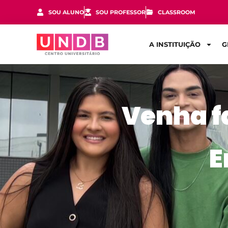
SOU ALUNO
SOU PROFESSOR
CLASSROOM
A INSTITUIÇÃO
G
Venha f
E