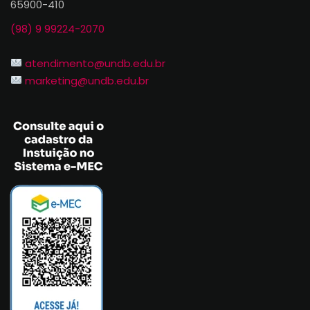
65900-410
(98) 9 99224-2070
atendimento@undb.edu.br
marketing@undb.edu.br