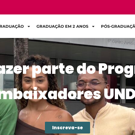
RADUAÇÃO
GRADUAÇÃO EM 2 ANOS
PÓS-GRADUAÇ
azer parte do Pro
Sign in
mbaixadores UN
Inscreva-se