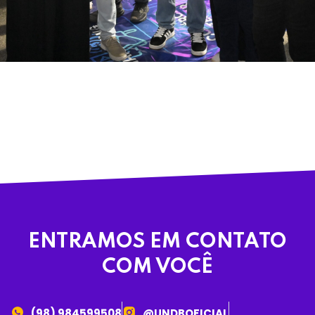
ENTRAMOS EM CONTATO
COM VOCÊ
(98) 984599508
@UNDBOFICIAL