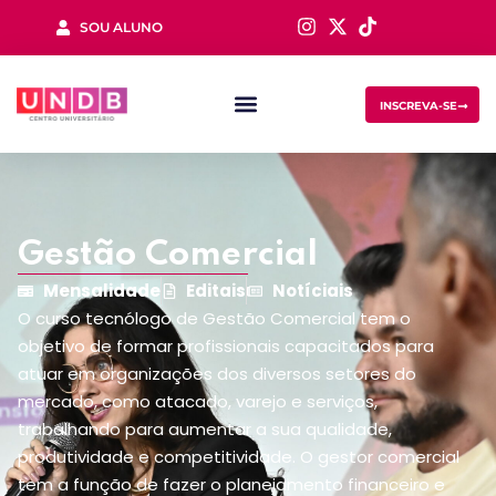
SOU ALUNO
Sign in
INSCREVA-SE
Gestão Comercial
Mensalidade
Editais
Notíciais
Lost your password?
Remember me
O curso tecnólogo de Gestão Comercial tem o
objetivo de formar profissionais capacitados para
atuar em organizações dos diversos setores do
mercado, como atacado, varejo e serviços,
trabalhando para aumentar a sua qualidade,
produtividade e competitividade. O gestor comercial
tem a função de fazer o planejamento financeiro e