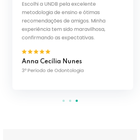
Escolhi a UNDB pela excelente
o PBL
Ouvi ó
metodologia de ensino e ótimas
sde o
curso 
recomendações de amigos. Minha
solidam
transf
de
sinto 
experiência tem sido maravilhosa,
amplia
confirmando as expectativas.
Julia
Anna Cecília Nunes
3º Perí
3º Período de Odontologia