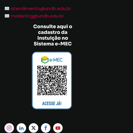
atendimento@undb.edu.br
marketing@undb.edu.br