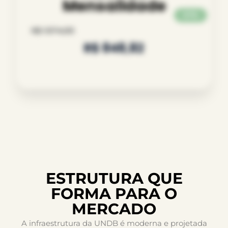
Mensalidade
57%
R$ 1.974,00
R$ 848,82
ESTRUTURA QUE
FORMA PARA O
MERCADO
A infraestrutura da UNDB é moderna e projetada