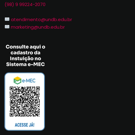
(98) 9 99224-2070
atendimento@undb.edu.br
marketing@undb.edu.br