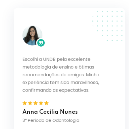
Escolhi a UNDB pela excelente
o PBL
Ouvi ó
metodologia de ensino e ótimas
sde o
curso 
recomendações de amigos. Minha
solidam
transf
de
sinto 
experiência tem sido maravilhosa,
amplia
confirmando as expectativas.
Julia
Anna Cecília Nunes
3º Perí
3º Período de Odontologia