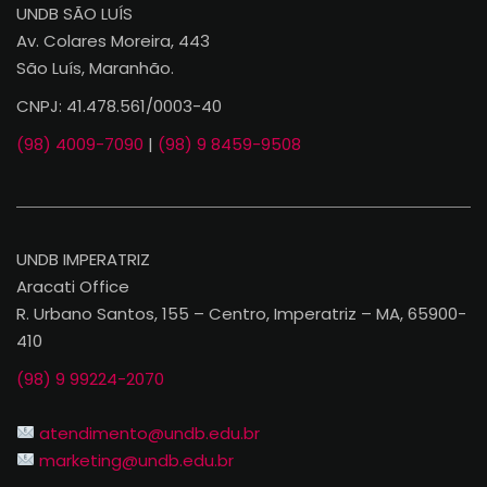
UNDB SÃO LUÍS
Av. Colares Moreira, 443
São Luís, Maranhão.
CNPJ: 41.478.561/0003-40
(98) 4009-7090
|
(98) 9 8459-9508
UNDB IMPERATRIZ
Aracati Office
R. Urbano Santos, 155 – Centro, Imperatriz – MA, 65900-
410
(98) 9 99224-2070
atendimento@undb.edu.br
marketing@undb.edu.br